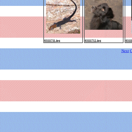
03111711.jpg
03111712.jpg
0311
Next
C