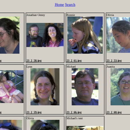
Home
Search
Jonathan+Jenny
Bonnie
Olivia
pg
23_2_58.jpg
23_2_61.jpg
23_2_53.jpg
Lynn
Michael
Juanita
pg
23_2_59.jpg
23_2_66.jpg
23_2_60.jpg
Olivia
Michael's tent