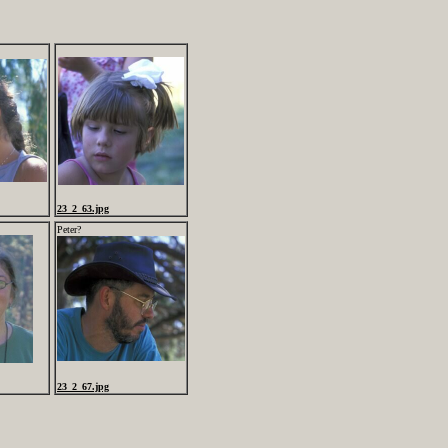
23_2_63.jpg
Peter?
23_2_67.jpg