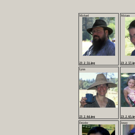
Michael
Miriam
23_2_51.jpg
23_2_57.j
Lynn
23_2_64.jpg
23_2_65.j
Deirdre
Jenny