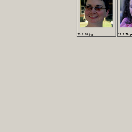
23_2_68.jpg
23_2_70.j