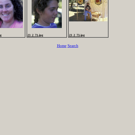
pg
23_2_71.jpg
23_2_73.jpg
Home
Search