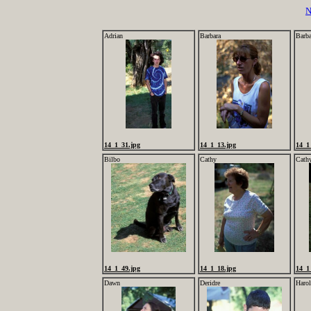
N
Adrian
Barbara
Barba
14_1_31.jpg
14_1_13.jpg
14_1
Bilbo
Cathy
Cath
14_1_49.jpg
14_1_18.jpg
14_1
Dawn
Deridre
Haro